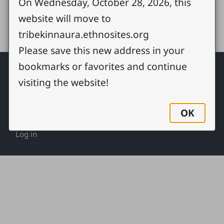
On Wednesday, October 28, 2026, this
Share
website will move to
tribekinnaura.ethnosites.org
Please save this new address in your
Footer
bookmarks or favorites and continue
Contact
visiting the website!
Copyright
Site map
Privacy policy
OK
Cookie settings
Log in