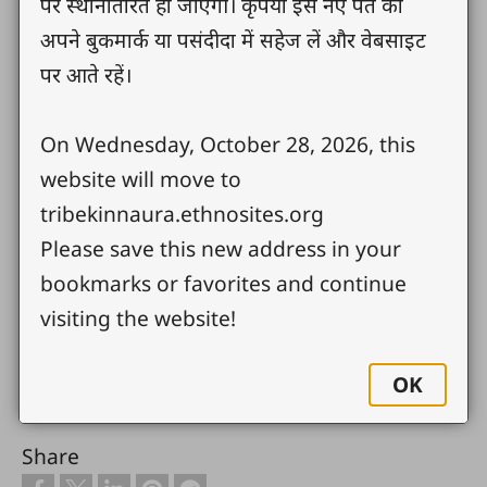
पर स्थानांतरित हो जाएगी। कृपया इस नए पते को
अपने बुकमार्क या पसंदीदा में सहेज लें और वेबसाइट
पर आते रहें।
सेऐब पृथ्वी रो रचना परमेश्वर ऐ टानी , जी बोली ,रीति रिवाज
आई कुदरत रो सारे चीज ऐ बोरविस, पृथ्वी रो एक कोना के
On Wednesday, October 28, 2026, this
बोसी आएक ऐ सारे आलग आलग बोली , रीति रिवाज
website will move to
आफरों अलग नजारा जागतोस्या हिमाचल प्रदेश रो जन
tribekinnaura.ethnosites.org
जाति मानुषा ला होई वेबसाइट समर्पीतस! तोमोरो ज़िन्दगी रो
Please save this new address in your
आतमिक उन्ती ,आई परमेश्वर ला जान्नो रो इच्छा रो तांगे
bookmarks or favorites and continue
वेबसाइट का सुनेव , शाइयो आई सिखियो आई आफरों
visiting the website!
जिंदगी ला बोद्लाइयो
OK
Share